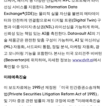
스케어, 에너지 등 다양한 산업에서 HPC 소프트웨어 라이
선싱 서비스를 지원한다. Information Data
Exchange®(IDE)는 물리적 실물 자산을 불변의 메타데이
터와 안전하게 연결함으로써 디지털 트윈(Digital Twin) 구
현과 이름·이미지·초상권(NIL) 라이선싱을 가능하게 하며,
신뢰성 있는 책임 있는 AI를 촉진한다. Datavault AI의 기
술 제품군은 완전한 맞춤 구성이 가능하며, AI 및 머신러닝
(ML) 자동화, 서드파티 통합, 정밀 분석, 마케팅 자동화, 광
고 모니터링 기능을 포함한다. 본사는 미국 오리건주 비버턴
(Beaverton)에 위치하며, 자세한 정보는
www.dvlt.ai
에서
확인할 수 있다.
미래예측진술
이 보도자료에는 1995년 제정된 「미국 민간증권소송개혁
법(Private Securities Litigation Reform Act of 1995)」
및 기타 증권 관련 법률의 개정 규정에 따른 “미래예측진술