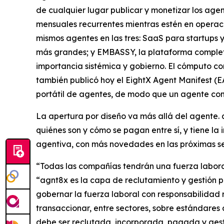
de cualquier lugar publicar y monetizar los age
mensuales recurrentes mientras estén en operaci
mismos agentes en las tres: SaaS para startup
más grandes; y EMBASSY, la plataforma completa 
importancia sistémica y gobierno. El cómputo co
también publicó hoy el EightX Agent Manifest (EA
portátil de agentes, de modo que un agente com
La apertura por diseño va más allá del agente.
quiénes son y cómo se pagan entre sí, y tiene la
agentiva, con más novedades en las próximas 
“Todas las compañías tendrán una fuerza laboral
“agnt8x es la capa de reclutamiento y gestión p
gobernar la fuerza laboral con responsabilidad r
transaccionar, entre sectores, sobre estándares 
debe ser reclutada, incorporada, pagada y gest