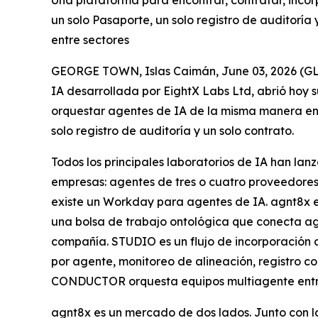
Una plataforma para encontrar, contratar, incor
un solo Pasaporte, un solo registro de auditoría
entre sectores
GEORGE TOWN, Islas Caimán, June 03, 2026 (
IA desarrollada por EightX Labs Ltd, abrió hoy s
orquestar agentes de IA de la misma manera en 
solo registro de auditoría y un solo contrato.
Todos los principales laboratorios de IA han la
empresas: agentes de tres o cuatro proveedores 
existe un Workday para agentes de IA. agnt8x es
una bolsa de trabajo ontológica que conecta ag
compañía. STUDIO es un flujo de incorporación d
por agente, monitoreo de alineación, registro 
CONDUCTOR orquesta equipos multiagente entre 
agnt8x es un mercado de dos lados. Junto con 