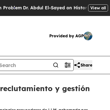
em
Dr. Abdul El-Sayed on Historic Michigan Win: “
View all
Provided by AGP
Share
reclutamiento y gestión