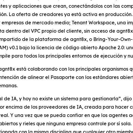
ntes y aplicaciones que crean, conectándolos con las com
ón. La oferta de creadores ya está activa en producción.
s y empresas de mercado medio; Tenant Workspace, una im
dentro del VPC propio del cliente, sin acceso de agnt8x a
mpartido de la plataforma de agnt8x, o Bring-Your-Own-Ke
M) v0.1 bajo la licencia de código abierto Apache 2.0: una
pile para todos los principales entornos de ejecución y 
 agnt8x está colaborando con los principales organismos
 intención de alinear el Pasaporte con los estándares abi
semanas.
 de IA, y hoy no existe un sistema para gestionarla”, di
or encima de los proveedores de IA, creada para hacer cr
eal. Y una vez que se pueda confiar en que los agentes act
abiertos y rieles que ninguna empresa controle por sí sol
ionada con la misma disciplina que cualquier otro miembr