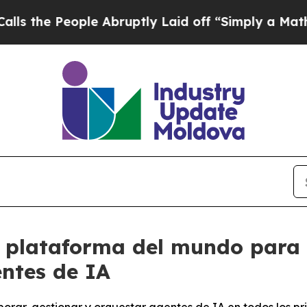
 People Abruptly Laid off “Simply a Math Probl
 plataforma del mundo para 
entes de IA