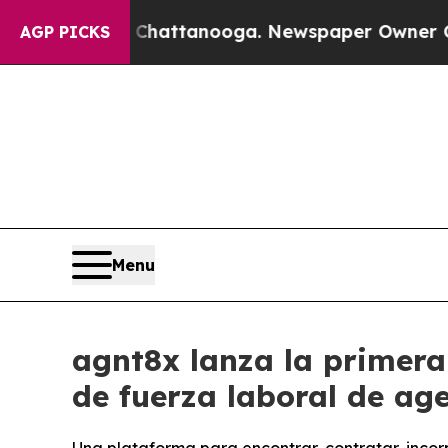
aos in Chattanooga. Newspaper Owner Calls the
AGP PICKS
Menu
agnt8x lanza la primera
de fuerza laboral de ag