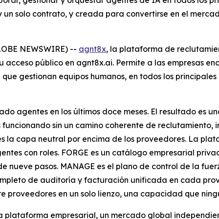
porar, gestionar y orquestar agentes de IA en todos los 
 y un solo contrato, y creada para convertirse en el merc
GLOBE NEWSWIRE) --
agnt8x
, la plataforma de reclutamie
u acceso público en agnt8x.ai. Permite a las empresas enco
que gestionan equipos humanos, en todos los principales
nzado agentes en los últimos doce meses. El resultado es 
funcionando sin un camino coherente de reclutamiento, inc
 la capa neutral por encima de los proveedores. La plata
entes con roles. FORGE es un catálogo empresarial privad
e nueve pasos. MANAGE es el plano de control de la fuerz
completo de auditoría y facturación unificada en cada pr
proveedores en un solo lienzo, una capacidad que ning
la plataforma empresarial, un mercado global independie