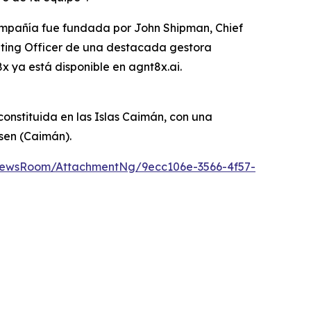
compañía fue fundada por John Shipman, Chief
rating Officer de una destacada gestora
x ya está disponible en agnt8x.ai.
onstituida en las Islas Caimán, con una
lsen (Caimán).
NewsRoom/AttachmentNg/9ecc106e-3566-4f57-