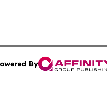
owered By
ubmit Press Release
Terms & Conditions
Copyright/DMCA
nc. dba Affinity Group Publishing & Industry Update Mold
Cookie Settings / Your Privacy Choices