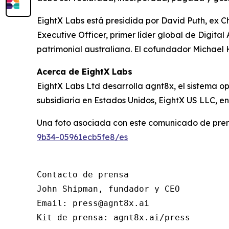
EightX Labs está presidida por David Puth, ex 
Executive Officer, primer líder global de Digit
patrimonial australiana. El cofundador Michael 
Acerca de EightX Labs
EightX Labs Ltd desarrolla agnt8x, el sistema o
subsidiaria en Estados Unidos, EightX US LLC, en
Una foto asociada con este comunicado de pren
9b34-05961ecb5fe8/es
Contacto de prensa

John Shipman, fundador y CEO

Email: press@agnt8x.ai

Kit de prensa: agnt8x.ai/press