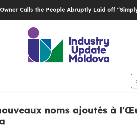
alls the People Abruptly Laid off “Simply a M
s nouveaux noms ajoutés à l
a