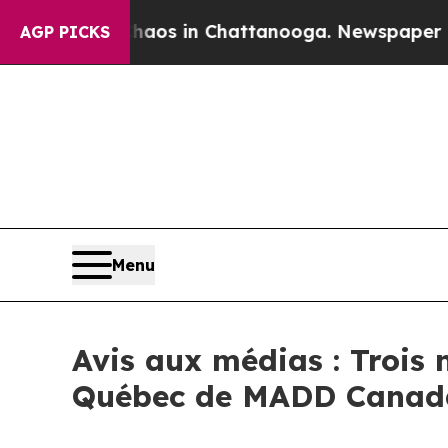
ollapse
Chaos in Chattanooga. Newspaper Owner C
AGP PICKS
Menu
Avis aux médias : Troi
Québec de MADD Canad