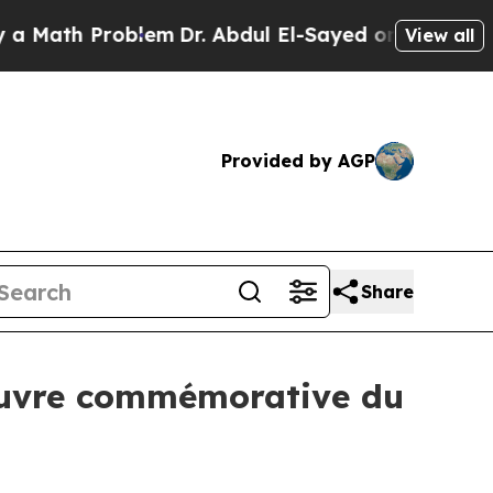
ath Problem
Dr. Abdul El-Sayed on Historic Michig
View all
Provided by AGP
Share
’Œuvre commémorative du