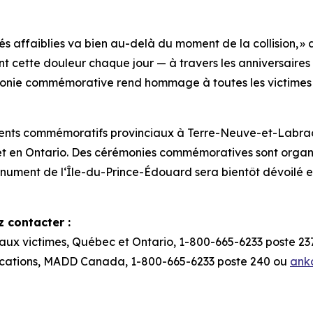
s affaiblies va bien au-delà du moment de la collision, »
t cette douleur chaque jour — à travers les anniversaire
monie commémorative rend hommage à toutes les victimes 
nts commémoratifs provinciaux à Terre-Neuve-et-Labrad
 et en Ontario. Des cérémonies commémoratives sont org
ument de l‘Île-du-Prince-Édouard sera bientôt dévoilé et l
 contacter :
 aux victimes, Québec et Ontario, 1-800-665-6233 poste 2
cations, MADD Canada, 1-800-665-6233 poste 240 ou
ank