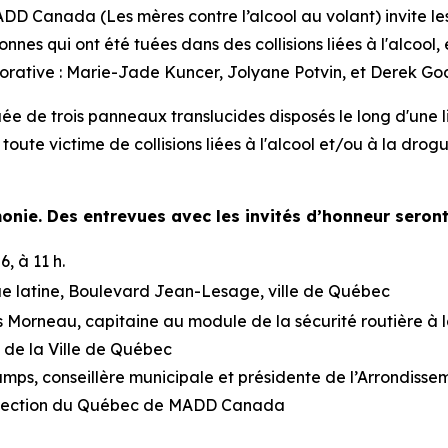
Canada (Les mères contre l’alcool au volant) invite les 
es qui ont été tuées dans des collisions liées à l'alcool,
orative : Marie-Jade Kuncer, Jolyane Potvin, et Derek Godi
de trois panneaux translucides disposés le long d'une lig
 toute victime de collisions liées à l'alcool et/ou à la drog
monie. Des entrevues avec les invités d’honneur sero
, à 11 h.
ue latine, Boulevard Jean-Lesage, ville de Québec
 Morneau, capitaine au module de la sécurité routière à l
 de la Ville de Québec
ps, conseillère municipale et présidente de l’Arrondissem
 section du Québec de MADD Canada